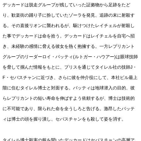
デッカードは脱走グループが残していった証拠物から足跡をたど
り、歓楽街の踊り子に扮していたゾーラを発見、追跡の末に射殺す
る。その直後リオンに襲われるが、駆けつけたレイチェルが射殺し
た事でデッカードは命を拾う。デッカードはレイチェルを自宅へ招
き、未経験の感情に脅える彼女を熱く抱擁する。一方レプリカント
グループのリーダーロイ・バッティ(ルトガー・ハウアー)は眼球技師
を脅して掴んだ情報をもとに、プリスを通じてタイレル社の技師J・
F・セバスチャンに近づき、さらに彼を仲介役にして、本社ビル最上
階に住むタイレル博士と対面する。バッティは地球潜入の目的、彼
らレプリカントの短い寿命を伸ばすよう依頼するが、博士は技術的
に不可能であり、限られた命を全うしろと告げる。激昂したバッテ
ィは博士の頭を握り潰し、セバスチャンをも殺して姿を消す。
タイレル博士殺害の報を聞いたデッカードはセバスチャンの高層ア