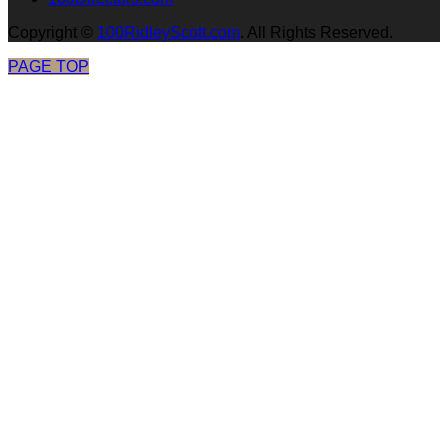
Copyright
©
100RidleyScott.com
. All Rights Reserved.
PAGE TOP