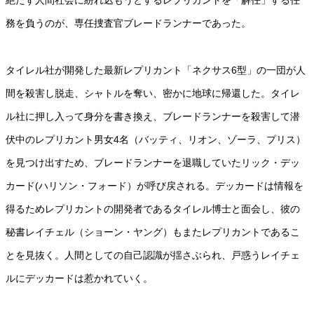
絶たず人間社会に紛れ込もうとするレプリカントを「解任」する任
務を負うのが、専任捜査官ブレードランナーであった。
タイレル社が開発した最新レプリカント「ネクサス6型」の一団が人
間を殺害し脱走、シャトルを奪い、密かに地球に帰還した。タイレ
ル社に押し入って身分を書き換え、ブレードランナーを殺害して潜
伏中のレプリカント男女4名（バッティ、リオン、ゾーラ、プリス）
を見つけ出すため、ブレードランナーを退職していたリック・デッ
カード(ハリソン・フォード）が呼び戻される。デッカードは情報を
得るためレプリカントの開発者であるタイレル博士と面会し、彼の
秘書レイチェル（ショーン・ヤング）もまたレプリカントであるこ
とを見抜く。人間としての自己認識が揺さぶられ、戸惑うレイチェ
ルにデッカードは惹かれていく。