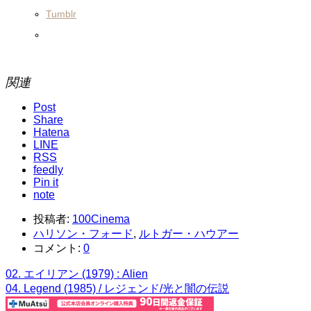
Tumblr
関連
Post
Share
Hatena
LINE
RSS
feedly
Pin it
note
投稿者:
100Cinema
ハリソン・フォード
,
ルトガー・ハウアー
コメント:
0
02. エイリアン (1979) : Alien
04. Legend (1985) / レジェンド/光と闇の伝説